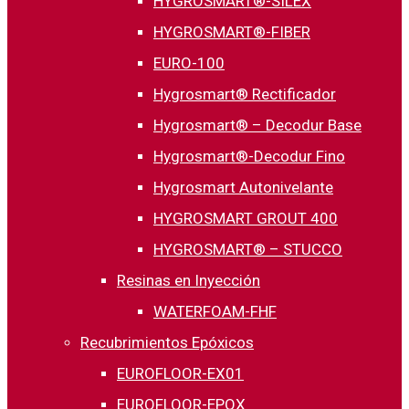
HYGROSMART®-SILEX
HYGROSMART®-FIBER
EURO-100
Hygrosmart® Rectificador
Hygrosmart® – Decodur Base
Hygrosmart®-Decodur Fino
Hygrosmart Autonivelante
HYGROSMART GROUT 400
HYGROSMART® – STUCCO
Resinas en Inyección
WATERFOAM-FHF
Recubrimientos Epóxicos
EUROFLOOR-EX01
EUROFLOOR-EPOX