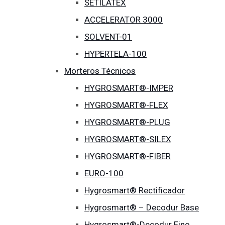
SETILATEX
ACCELERATOR 3000
SOLVENT-01
HYPERTELA-100
Morteros Técnicos
HYGROSMART®-IMPER
HYGROSMART®-FLEX
HYGROSMART®-PLUG
HYGROSMART®-SILEX
HYGROSMART®-FIBER
EURO-100
Hygrosmart® Rectificador
Hygrosmart® – Decodur Base
Hygrosmart®-Decodur Fino