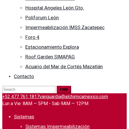
Hospital Angeles León Gto.
Poliforum León
Impermeabilización IMSS Zacatepec
Foro 4
Estacionamiento Explora
Roof Garden SIMAPAG
Acuario del Mar de Cortés Mazatlán
Contacto
Search
for:
+52 477 761 1817
vanguardia@alchimicamexico.com
Lun a Vie: 8AM — 5PM - Sab 9AM — 12PM
Sistemas
Sistemas Impermeabilización