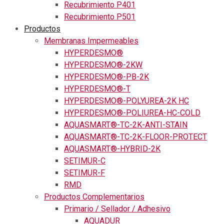
Recubrimiento P401
Recubrimiento P501
Productos
Membranas Impermeables
HYPERDESMO®
HYPERDESMO®-2KW
HYPERDESMO®-PB-2K
HYPERDESMO®-T
HYPERDESMO®-POLYUREA-2K HC
HYPERDESMO®-POLIUREA-HC-COLD
AQUASMART®-TC-2K-ANTI-STAIN
AQUASMART®-TC-2K-FLOOR-PROTECT
AQUASMART®-HYBRID-2K
SETIMUR-C
SETIMUR-F
RMD
Productos Complementarios
Primario / Sellador / Adhesivo
AQUADUR